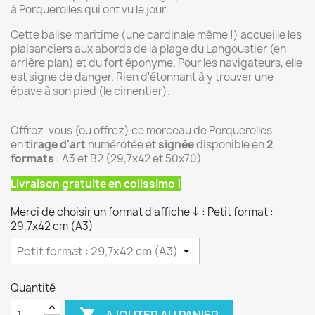
à Porquerolles qui ont vu le jour.
Cette balise maritime (une cardinale même !) accueille les
plaisanciers aux abords de la plage du Langoustier (en
arrière plan) et du fort éponyme. Pour les navigateurs, elle
est signe de danger. Rien d'étonnant à y trouver une
épave à son pied (le cimentier).
Offrez-vous (ou offrez) ce morceau de Porquerolles
en
tirage d'art
numérotée et
signée
disponible en
2
formats
: A3 et B2 (29,7x42 et 50x70)
Livraison gratuite en colissimo !
Merci de choisir un format d'affiche ↓ : Petit format :
29,7x42 cm (A3)
Quantité

AJOUTER AU PANIER